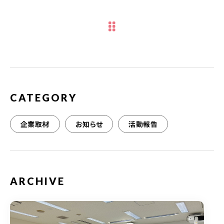
e
te
l
b
r
o
o
k
CATEGORY
企業取材
お知らせ
活動報告
ARCHIVE