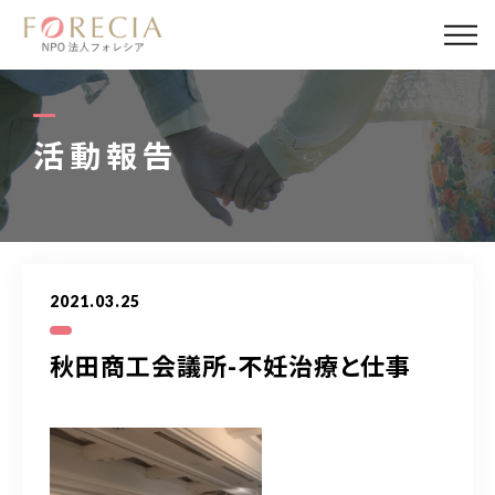
私たちについて
事業内容
活動報告
事業実績
企業取材
2021.03.25
活動報告
秋田商工会議所-不妊治療と仕事
パートナー
寄付・応援