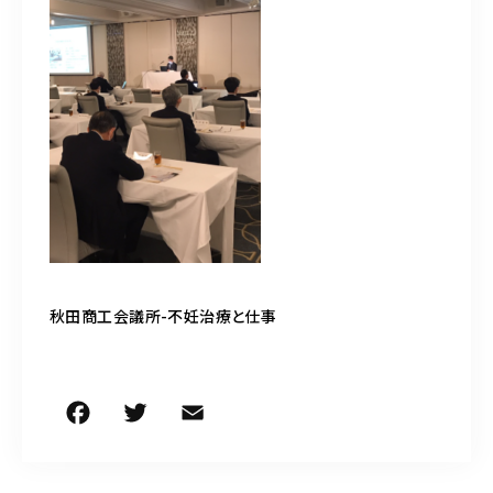
050-5490-5950
営業時間
9:00-17:00（土日祝除く）
お問い合わせはこちら
秋田商工会議所-不妊治療と仕事
F
T
E
共
a
w
m
有
c
it
ai