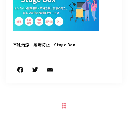
050-5490-5950
営業時間
9:00-17:00（土日祝除く）
不妊治療 離職防止 Stage Box
お問い合わせはこちら
F
T
E
共
a
w
m
有
c
it
ai
e
te
l
b
r
o
o