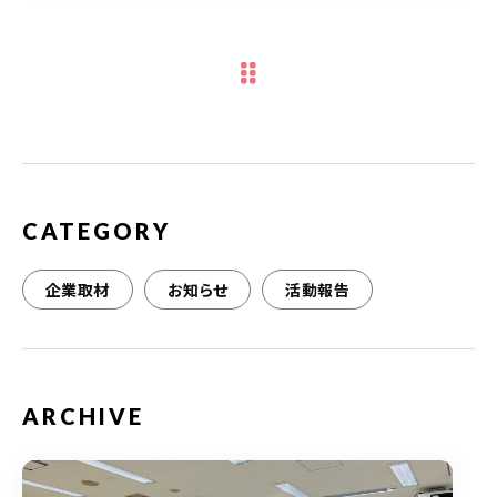
c
it
ai
e
te
l
b
r
o
o
k
CATEGORY
企業取材
お知らせ
活動報告
ARCHIVE