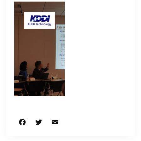
050-5490-5950
営業時間
9:00-17:00（土日祝除く）
お問い合わせはこちら
F
T
E
共
a
w
m
有