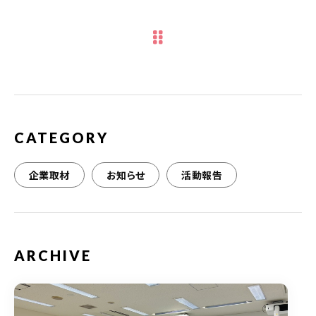
e
te
l
b
r
o
o
k
CATEGORY
企業取材
お知らせ
活動報告
ARCHIVE