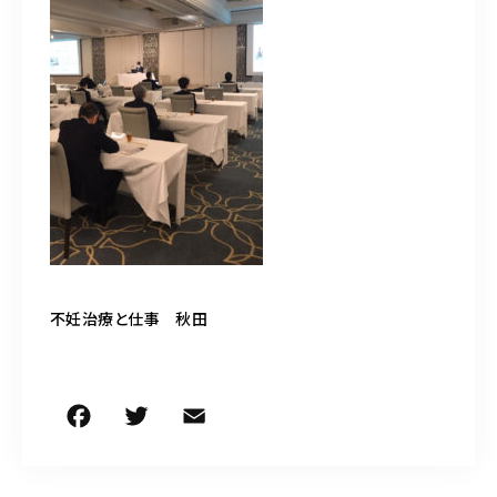
050-5490-5950
営業時間
9:00-17:00（土日祝除く）
お問い合わせはこちら
不妊治療と仕事 秋田
F
T
E
共
a
w
m
有
c
it
ai