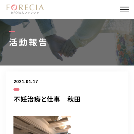
私たちについて
事業内容
活動報告
事業実績
企業取材
2021.01.17
活動報告
不妊治療と仕事 秋田
パートナー
寄付・応援